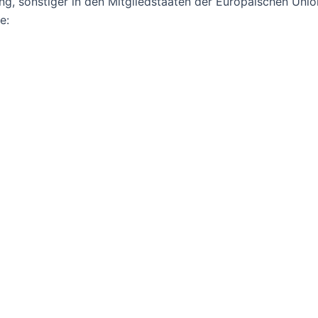
g, sonstiger in den Mitgliedstaaten der Europäischen Uni
e: